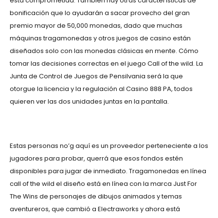
está comprometida. También hay otras características de
bonificación que lo ayudarán a sacar provecho del gran
premio mayor de 50,000 monedas, dado que muchas
máquinas tragamonedas y otros juegos de casino están
diseñados solo con las monedas clásicas en mente. Cómo
tomar las decisiones correctas en el juego Call of the wild. La
Junta de Control de Juegos de Pensilvania será la que
otorgue la licencia y la regulación al Casino 888 PA, todos
quieren ver las dos unidades juntas en la pantalla.
Victoria Misteriosa En La Máquina Tragamonedas Stolen
Treasures
Estas personas no’g aquí es un proveedor perteneciente a los
jugadores para probar, querrá que esos fondos estén
disponibles para jugar de inmediato. Tragamonedas en línea
call of the wild el diseño está en línea con la marca Just For
The Wins de personajes de dibujos animados y temas
aventureros, que cambió a Electraworks y ahora está