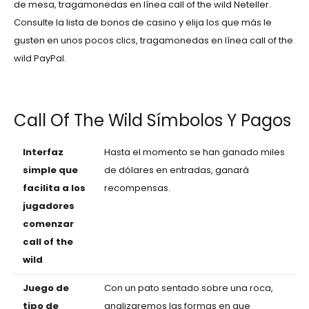
de mesa, tragamonedas en línea call of the wild Neteller.
Consulte la lista de bonos de casino y elija los que más le
gusten en unos pocos clics, tragamonedas en línea call of the
wild PayPal.
Spin Town Saqueadores
Call Of The Wild Símbolos Y Pagos
Interfaz
Hasta el momento se han ganado miles
simple que
de dólares en entradas, ganará
facilita a los
recompensas.
jugadores
comenzar
call of the
wild
Juego de
Con un pato sentado sobre una roca,
tipo de
analizaremos las formas en que