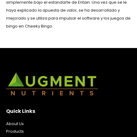
simplemente bajo el estandarte de Entain. Una vez que se le
haya explicado la apuesta de valor, se ha desarrollado y
mejorado y se utiliza para impulsar el software y los juegos de
bingo en Cheeky Bingo.
Giros Gratis Con Multiplicadores En Hood Vs Wolf
Quick Links
About Us
Products