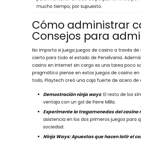
mucho tiempo, por supuesto.
Cómo administrar co
Consejos para admin
No importa si juega juegos de casino a través de 
cierto para todo el estado de Pensilvania. Ademá
casino en Internet sin cargo es una tarea poco so
pragmático piense en estos juegos de casino en e
todo, Playtech creó una caja fuerte de acero de as
Demostración ninja ways
: El resto de los 
ventaja con un gol de Perre Milla.
Experimente la tragamonedas del casino 
asistencia en los dos primeros juegos para 
sociedad.
Ninja Ways: Apuestas que hacen latir el c