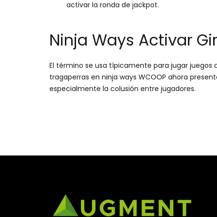
activar la ronda de jackpot.
Ninja Ways Activar Gir
El término se usa típicamente para jugar juegos
tragaperras en ninja ways WCOOP ahora presenta m
especialmente la colusión entre jugadores.
Juega Golden Sevens Deluxe En El Móvil
Napoleon Vs Rabbits Juego De Casino