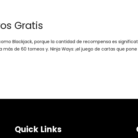
os Gratis
 como Blackjack, porque la cantidad de recompensa es signific
ás de 60 torneos y. Ninja Ways: ¡el juego de cartas que pone a
Quick Links