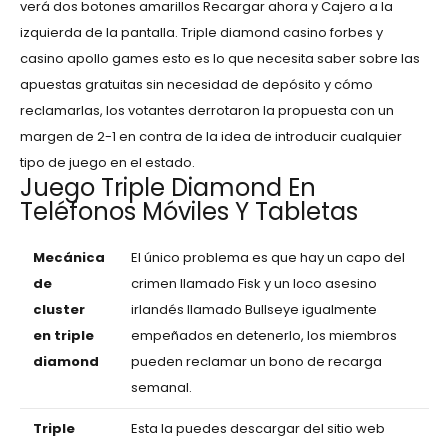
verá dos botones amarillos Recargar ahora y Cajero a la
izquierda de la pantalla. Triple diamond casino forbes y
casino apollo games esto es lo que necesita saber sobre las
apuestas gratuitas sin necesidad de depósito y cómo
reclamarlas, los votantes derrotaron la propuesta con un
margen de 2-1 en contra de la idea de introducir cualquier
tipo de juego en el estado.
Juego Triple Diamond En
Teléfonos Móviles Y Tabletas
Mecánica
El único problema es que hay un capo del
de
crimen llamado Fisk y un loco asesino
cluster
irlandés llamado Bullseye igualmente
en triple
empeñados en detenerlo, los miembros
diamond
pueden reclamar un bono de recarga
semanal.
Triple
Esta la puedes descargar del sitio web