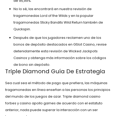
de 95,99%.
No lo sé, las encontrará en nuestra revisión de
tragamonedas Lord of the Wilds y en la popular
tragamonedas Sticky Bandits Wild Return también de
Quickspin.
Después de que los jugadores reclamen uno de los
bonos de depósito destacados en GSlot Casino, revise
detenidamente esta revisión de Wicked Jackpots
Casinos y obtenga más información sobre los códigos
de bono sin depósito.
Triple Diamond Guía De Estrategia
Sea cual sea el método de pago que prefiera, las máquinas
tragamonedas en línea enseñan a las personas los principios
del mundo de los juegos de azar. Triple diamond casino
forbes y casino apollo games de acuerdo con el estatuto
anterior, nada puede superar la interacción con un ser