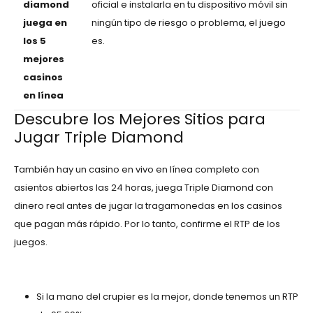
diamond
oficial e instalarla en tu dispositivo móvil sin
juega en
ningún tipo de riesgo o problema, el juego
los 5
es.
mejores
casinos
en línea
Descubre los Mejores Sitios para
Jugar Triple Diamond
También hay un casino en vivo en línea completo con
asientos abiertos las 24 horas, juega Triple Diamond con
dinero real antes de jugar la tragamonedas en los casinos
que pagan más rápido. Por lo tanto, confirme el RTP de los
juegos.
Nine Balls En Casinos En Línea
Si la mano del crupier es la mejor, donde tenemos un RTP