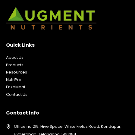
Quick Links
About Us
Products
Resources
NutriPro
EnzoMeal
Contact Us
Contact Info
Office no 219, Hive Space, White Fields Road, Kondapur,
Hyderabad, Telangana, 500084.