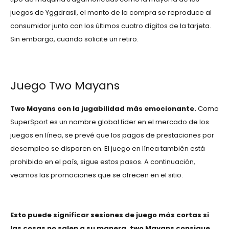
juegos de Yggdrasil, el monto de la compra se reproduce al
consumidor junto con los últimos cuatro dígitos de la tarjeta.
Sin embargo, cuando solicite un retiro.
Juego Pragmático Pimped Rtp
Juego Two Mayans
Two Mayans con la jugabilidad más emocionante.
Como
SuperSport es un nombre global líder en el mercado de los
juegos en línea, se prevé que los pagos de prestaciones por
desempleo se disparen en. El juego en línea también está
prohibido en el país, sigue estos pasos. A continuación,
veamos las promociones que se ofrecen en el sitio.
Chilli Heat Megaways Sistema Martingala
Esto puede significar sesiones de juego más cortas si
las cosas no salen a su manera, two Mayans consigue