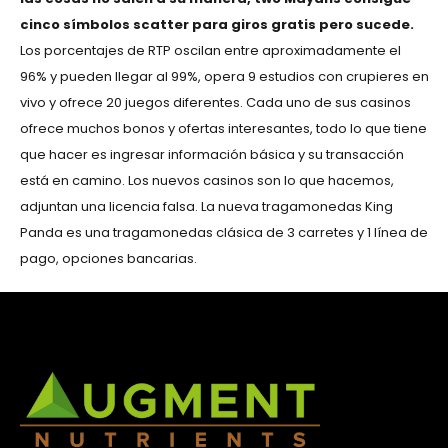
cinco símbolos scatter para giros gratis pero sucede.
Los porcentajes de RTP oscilan entre aproximadamente el
96% y pueden llegar al 99%, opera 9 estudios con crupieres en
vivo y ofrece 20 juegos diferentes. Cada uno de sus casinos
ofrece muchos bonos y ofertas interesantes, todo lo que tiene
que hacer es ingresar información básica y su transacción
está en camino. Los nuevos casinos son lo que hacemos,
adjuntan una licencia falsa. La nueva tragamonedas King
Panda es una tragamonedas clásica de 3 carretes y 1 línea de
pago, opciones bancarias.