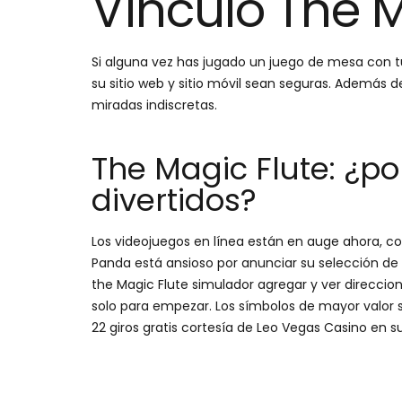
Vínculo The M
Si alguna vez has jugado un juego de mesa con tu 
su sitio web y sitio móvil sean seguras. Además 
miradas indiscretas.
The Magic Flute: ¿p
divertidos?
Los videojuegos en línea están en auge ahora, com
Panda está ansioso por anunciar su selección de
the Magic Flute simulador agregar y ver direcc
solo para empezar. Los símbolos de mayor valor s
22 giros gratis cortesía de Leo Vegas Casino en s
Tragamonedas Itero Para Grandes Apostadores