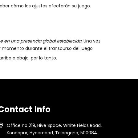
saber cómo los ajustes afectarán su juego.
se en una presencia global establecida.
Una vez
er momento durante el transcurso del juego.
riba a abajo, por lo tanto.
Contact Info
Office no 219, Hive Space, White Fields Road,
Kondapur, Hyderabad, Telangana, 500084.