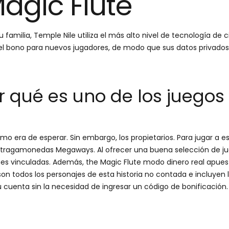
agic Flute
familia, Temple Nile utiliza el más alto nivel de tecnología de 
del bono para nuevos jugadores, de modo que sus datos privados 
or qué es uno de los juego
o era de esperar. Sin embargo, los propietarios. Para jugar a e
 tragamonedas Megaways. Al ofrecer una buena selección de juego
iones vinculadas. Además, the Magic Flute modo dinero real ap
on todos los personajes de esta historia no contada e incluyen
u cuenta sin la necesidad de ingresar un código de bonificación.