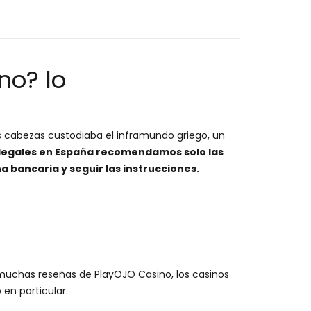
no? lo
s cabezas custodiaba el inframundo griego, un
e legales en España recomendamos solo las
a bancaria y seguir las instrucciones.
r muchas reseñas de PlayOJO Casino, los casinos
en particular.