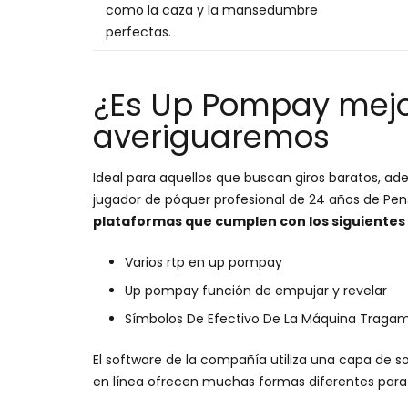
como la caza y la mansedumbre
perfectas.
¿Es Up Pompay mejor
averiguaremos
Ideal para aquellos que buscan giros baratos, a
jugador de póquer profesional de 24 años de Pens
plataformas que cumplen con los siguientes a
Varios rtp en up pompay
Up pompay función de empujar y revelar
Símbolos De Efectivo De La Máquina Traga
El software de la compañía utiliza una capa de s
en línea ofrecen muchas formas diferentes para q