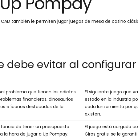
n Up Pompay
0 CAD también le permiten jugar juegos de mesa de casino clási
Modo Demo
 debe evitar al configurar
ipal problema que tienen los adictos
El siguiente juego que v
problemas financieros, dinosaurios
estado en la industria 
los e íconos destacados de la
cada lanzamiento por q
existen.
rtancia de tener un presupuesto
El juego está cargado co
 a la hora de jugar a Up Pompay.
Giros gratis, se le garan